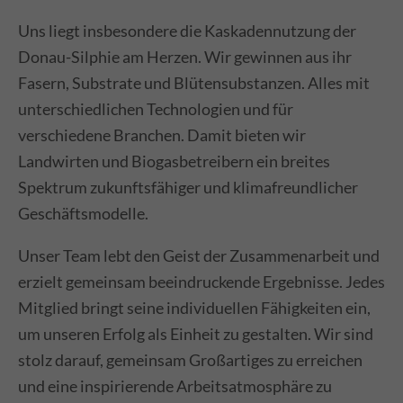
Cybersteel Inc.
Uns liegt insbesondere die Kaskadennutzung der
376-293 City Road, Suite 600
Donau-Silphie am Herzen. Wir gewinnen aus ihr
San Francisco, CA 94102
Fasern, Substrate und Blütensubstanzen. Alles mit
unterschiedlichen Technologien und für
verschiedene Branchen. Damit bieten wir
Have any questions?
Landwirten und Biogasbetreibern ein breites
+44 1234 567 890
Spektrum zukunftsfähiger und klimafreundlicher
Geschäftsmodelle.
Drop us a line
Unser Team lebt den Geist der Zusammenarbeit und
info@yourdomain.com
erzielt gemeinsam beeindruckende Ergebnisse. Jedes
Mitglied bringt seine individuellen Fähigkeiten ein,
um unseren Erfolg als Einheit zu gestalten. Wir sind
About us
stolz darauf, gemeinsam Großartiges zu erreichen
und eine inspirierende Arbeitsatmosphäre zu
Lorem ipsum dolor sit amet, consectetuer