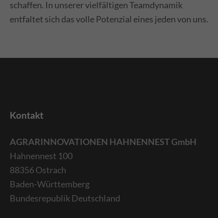
schaffen. In unserer vielfältigen Teamdynamik
adipiscing elit.
entfaltet sich das volle Potenzial eines jeden von uns.
Aenean commodo ligula eget dolor. Aenean
massa. Cum sociis natoque penatibus et
magnis dis parturient montes, nascetur
ridiculus mus. Donec quam felis, ultricies nec.
Kontakt
AGRARINNOVATIONEN HAHNENNEST GmbH
Hahnennest 100
88356 Ostrach
Baden-Württemberg
Bundesrepublik Deutschland