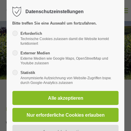
Datenschutzeinstellungen
Login
Bitte treffen Sie eine Auswahl um fortzufahren.
Erforderlich
Benutzername
Technische Cookies zulassen damit die Website korrekt
funktioniert
Externer Medien
Externe Medien wie Google Maps, OpenStreetMap und
Passwort
Youtube zulassen
Statistik
Anonymisierte Aufzeichnung von Website-Zugriffen bspw.
durch Google-Analytics zulassen
Anmelden
INNOVATIVE WEGE SEIT 2020
Register
|
Lost your password?
Was wir tun und wer wir sind