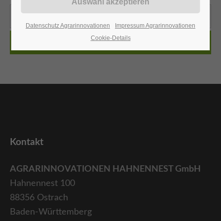
Support
Datenschutz Agrarinnovationen
Impressum Agrarinnovationen
Lorem ipsum dolor sit amet:
Cookie-Details
Suchen
24h
/ 365days
Kontakt
We offer support for our customers
Mon - Fri 8:00am - 5:00pm
(GMT +1)
AGRARINNOVATIONEN HAHNENNEST GmbH
Hahnennest 100
88356 Ostrach
Get in touch
Baden-Württemberg