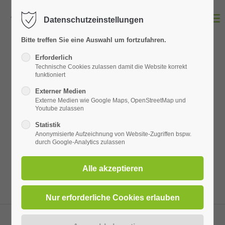
Datenschutzeinstellungen
Login
Bitte treffen Sie eine Auswahl um fortzufahren.
Erforderlich
Benutzername
Technische Cookies zulassen damit die Website korrekt
funktioniert
Search & Registration
Externer Medien
Externe Medien wie Google Maps, OpenStreetMap und
Passwort
Youtube zulassen
Lorem ipsum dolor sit amet, consectetuer
Statistik
adipiscing elit. Aenean commodo ligula eget
Anonymisierte Aufzeichnung von Website-Zugriffen bspw.
durch Google-Analytics zulassen
dolor. Aenean massa.
Anmelden
Register
|
Lost your password?