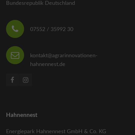
Bundesrepublik Deutschland
Cybersteel Inc.
376-293 City Road, Suite 600
San Francisco, CA 94102
07552 / 35992 30
Have any questions?
kontakt@agrarinnovationen-
+44 1234 567 890
hahnennest.de
Drop us a line
info@yourdomain.com
About us
Hahnennest
Energiepark Hahnennest GmbH & Co. KG
Lorem ipsum dolor sit amet, consectetuer